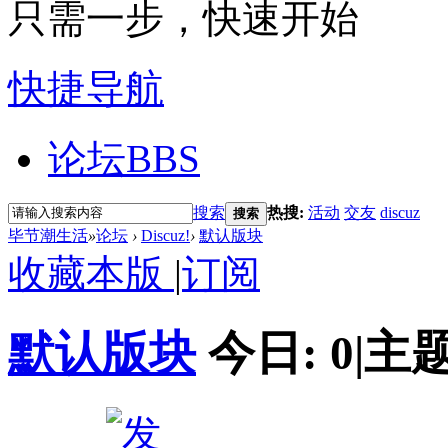
只需一步，快速开始
快捷导航
论坛
BBS
搜索
热搜:
活动
交友
discuz
搜索
毕节潮生活
»
论坛
›
Discuz!
›
默认版块
收藏本版
|
订阅
默认版块
今日:
0
|
主题