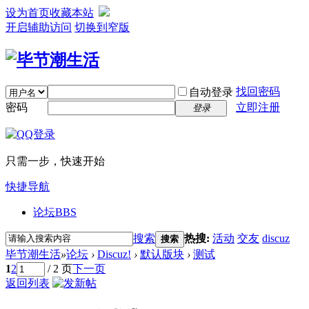
设为首页
收藏本站
开启辅助访问
切换到窄版
找回密码
自动登录
密码
立即注册
登录
只需一步，快速开始
快捷导航
论坛
BBS
搜索
热搜:
活动
交友
discuz
搜索
毕节潮生活
»
论坛
›
Discuz!
›
默认版块
›
测试
1
2
/ 2 页
下一页
返回列表