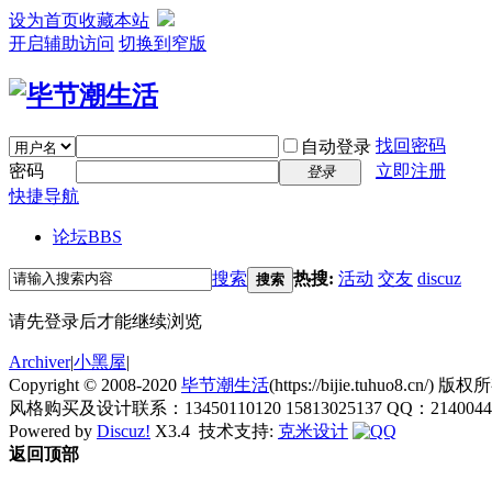
设为首页
收藏本站
开启辅助访问
切换到窄版
找回密码
自动登录
密码
立即注册
登录
快捷导航
论坛
BBS
搜索
热搜:
活动
交友
discuz
搜索
请先登录后才能继续浏览
Archiver
|
小黑屋
|
Copyright © 2008-2020
毕节潮生活
(https://bijie.tuhuo8.cn/) 版权
风格购买及设计联系：13450110120 15813025137 QQ：21400445
Powered by
Discuz!
X3.4
技术支持:
克米设计
返回顶部