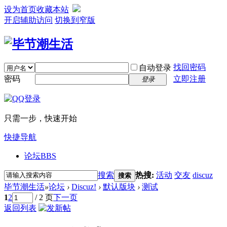
设为首页
收藏本站
开启辅助访问
切换到窄版
找回密码
自动登录
密码
立即注册
登录
只需一步，快速开始
快捷导航
论坛
BBS
搜索
热搜:
活动
交友
discuz
搜索
毕节潮生活
»
论坛
›
Discuz!
›
默认版块
›
测试
1
2
/ 2 页
下一页
返回列表